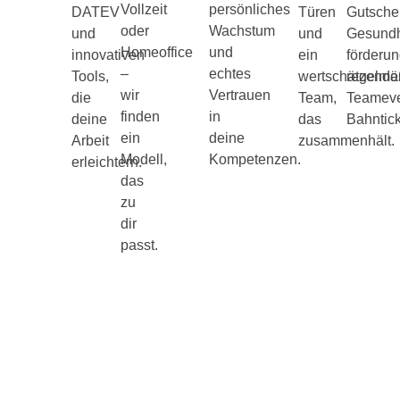
Vollzeit
persönliches
DATEV
Türen
Gutschei
oder
Wachstum
und
und
Gesundh
Homeoffice
und
innovativen
ein
förderun
–
echtes
Tools,
wertschätzende
regelmä
wir
Vertrauen
die
Team,
Teameve
finden
in
deine
das
Bahntick
ein
deine
Arbeit
zusammenhält.
Modell,
Kompetenzen.
erleichtern.
das
zu
dir
passt.
Jetzt Karriere in der
Steuerberatung starten