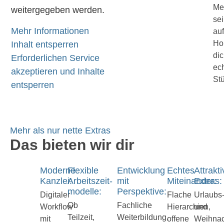
Men
weitergegeben werden.
sei
Mehr Informationen
auf
Hom
Inhalt entsperren
dic
Erforderlichen Service
ech
akzeptieren und Inhalte
St
entsperren
Mehr als nur nette Extras
Das bieten wir dir
Moderne
Flexible
Entwicklung
Echtes
Attrakt
Kanzlei:
Arbeitszeit­
mit
Miteinander:
Extras:
modelle:
Perspektive:
Digitaler
Flache
Urlaubs
Ob
Fachliche
Workflow
Hierarchien,
und
Teilzeit,
Weiterbildung,
mit
offene
Weihnac