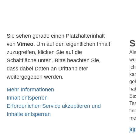
Sie sehen gerade einen Platzhalterinhalt
S
von
Vimeo
. Um auf den eigentlichen Inhalt
zuzugreifen, klicken Sie auf die
Als
wur
Schaltfläche unten. Bitte beachten Sie,
Ic
dass dabei Daten an Drittanbieter
kan
weitergegeben werden.
geh
ha
Mehr Informationen
Ess
Inhalt entsperren
Tea
Erforderlichen Service akzeptieren und
fin
Inhalte entsperren
men
Ir
Au