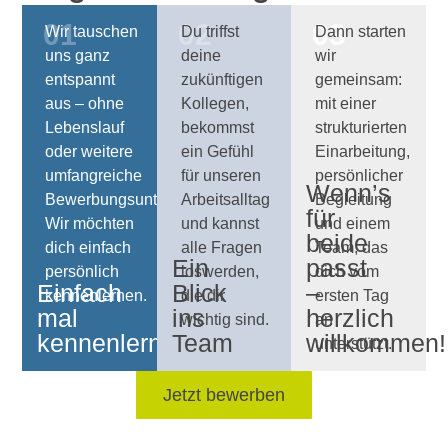
01
02
03
Wir tauschen
Du triffst
Dann starten
uns ganz
deine
wir
entspannt
zukünftigen
gemeinsam:
aus – ohne
Kollegen,
mit einer
Lebenslauf
bekommst
strukturierten
oder weitere
ein Gefühl
Einarbeitung,
umfangreiche
für unseren
persönlicher
Wenn’s
Bewerbungsunterlagen.
Arbeitsalltag
Begleitung
für
Wir möchten
und kannst
und einem
beide
dich einfach
alle Fragen
Team, das
Ein
passt
persönlich
loswerden,
dich vom
Einfach
Blick
–
kennenlernen.
die dir
ersten Tag
mal
ins
herzlich
wichtig sind.
an
kennenlernen
Team
willkommen!
unterstützt.
Jetzt bewerben