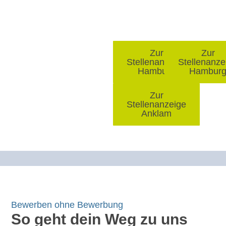
Das sind
Steuerfachangestell
Steuerfach
unsere
(m/w/d)
(m/w/d)
offenen
Zur
Zur
Stellen
Stellenanzeige
Stellenanze
für Steuerfa
Hamburg
Hambur
Zur
Stellenanzeige
für Steuerfac
Anklam
Bewerben ohne Bewerbung
So geht dein Weg zu uns