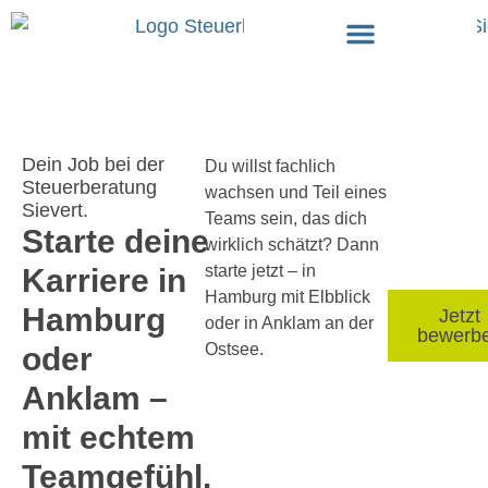
Dein Job bei der
Du willst fachlich
Steuerberatung
wachsen und Teil eines
Sievert.
Teams sein, das dich
Starte deine
wirklich schätzt? Dann
starte jetzt – in
Karriere in
Hamburg mit Elbblick
Hamburg
Jetzt
oder in Anklam an der
bewerb
Ostsee.
oder
Anklam –
mit echtem
Teamgefühl.