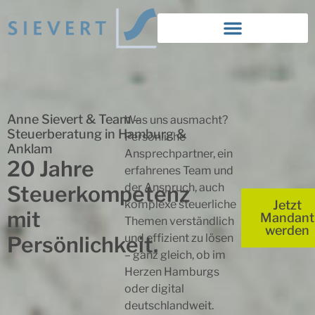
Anne Sievert & Team –
Was uns ausmacht?
Steuerberatung in Hamburg &
Persönliche
Anklam
Ansprechpartner, ein
20 Jahre
erfahrenes Team und
der Anspruch, auch
Steuerkompetenz
komplexe steuerliche
Jetzt
mit
Mandant
Themen verständlich
werden
und effizient zu lösen
Persönlichkeit.
– ganz gleich, ob im
Herzen Hamburgs
oder digital
deutschlandweit.